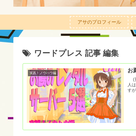
アサのプロフィール
ワードプレス 記事 編集
お
実践！ノウハウ編
(更
人
すが