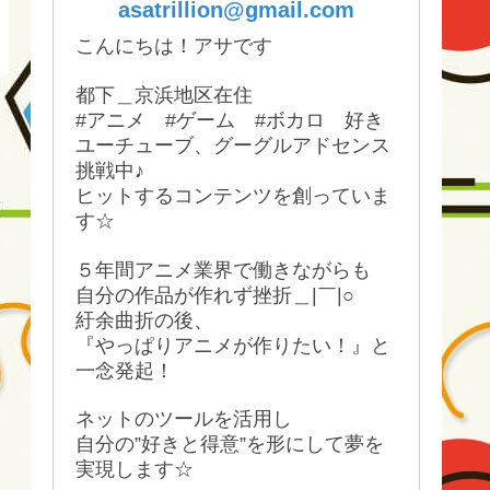
asatrillion@gmail.com
こんにちは！アサです
都下＿京浜地区在住
#アニメ #ゲーム #ボカロ 好き
ユーチューブ、グーグルアドセンス
挑戦中♪
ヒットするコンテンツを創っていま
す☆
５年間アニメ業界で働きながらも
自分の作品が作れず挫折＿|￣|○
紆余曲折の後、
『やっぱりアニメが作りたい！』と
一念発起！
ネットのツールを活用し
自分の”好きと得意”を形にして夢を
実現します☆